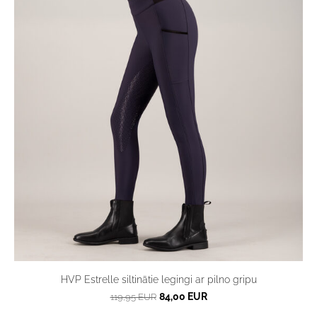
HVP Estrelle siltinātie legingi ar pilno gripu
84,00 EUR
119,95 EUR