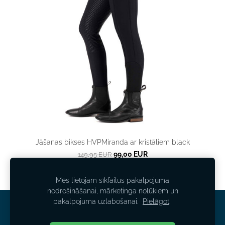
Jāšanas bikses HVPMiranda ar kristāliem black
99,00 EUR
149,95 EUR
Mēs lietojam sīkfailus pakalpojuma
nodrošināšanai, mārketinga nolūkiem un
pakalpojuma uzlabošanai.
Pielāgot
NOTEIKUMI
KONTAKTI
SĪKDATNES