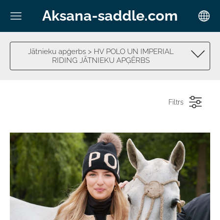
Aksana-saddle.com
Jātnieku apģerbs > HV POLO UN IMPERIAL
RIDING JĀTNIEKU APĢĒRBS
Filtrs