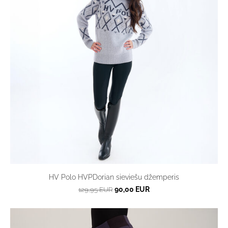
HV Polo HVPDorian sieviešu džemperis
90,00 EUR
129,95 EUR