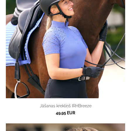
Jāšanas krekliņš IRHBreeze
49,95 EUR