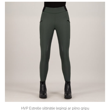
HVP Estrelle siltinātie legingi ar pilno gripu