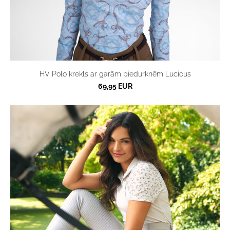
HV Polo krekls ar garām piedurknēm Lucious
69,95 EUR