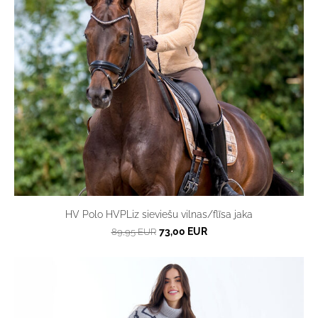
HV Polo HVPLiz sieviešu vilnas/flīsa jaka
73,00 EUR
89,95 EUR