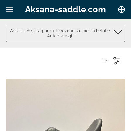
Aksana-saddle.com
Antares Segli zirgam > Pieejamie jaunie un lietotie
Antarès segli
Filtrs