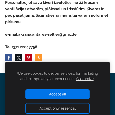
Personalizējiet savu ķiveri izvēloties no 22 krāsām
ventilācijas atverēm, plāksnei un trīsstūrim. Ķiveres ir
pēc pasūtījuma. Sazinaties ar mums,lai varam noformēt
pirkumu.
e-mail:
aksana.antares-sellier@gmx.de
Tel.+371 22047758
We use cookies to deliver services, for marketing
and to improve your experience.
Customize
NOTEIKUMI
KONTAKTI
SĪKDATNES
Accept all
Accept only essential