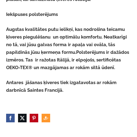
Iekšpuses polsterējums
Augstas kvalitātes putu ielikņi, kas nodrošina teicamu
ķiveres piegulēšanu un optimālu komfortu. Neatkarīgi
no tā, vai jūsu galvas forma ir apaļa vai ovāla, tās
papildinās jūsu ķermeņa formu.Polsterējums ir dažādos
izmēros.
Tas ir ražotas Itālijā, ir elpojošs, sertificētas
OEKO-TEX® un mazgājamas ar rokām siltā ūdenī.
Antares jāšanas ķiveres tiek izgatavotas ar rokām
darbnīcā Saintes Francijā.