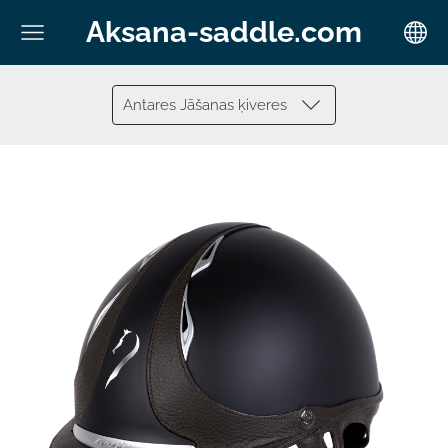
Aksana-saddle.com
Antares Jāšanas ķiveres