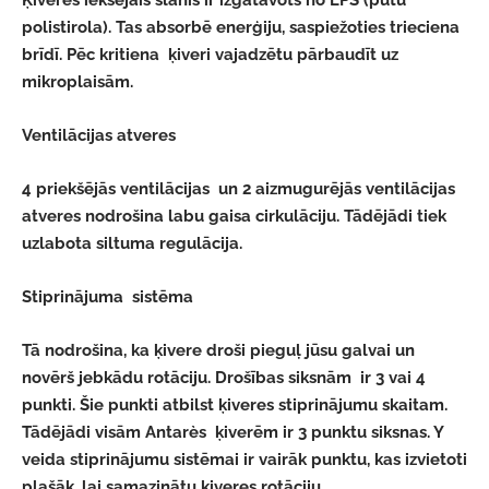
Ķiveres iekšējais slānis ir izgatavots no EPS (putu
polistirola). Tas absorbē enerģiju, saspiežoties trieciena
brīdī. Pēc kritiena ķiveri vajadzētu pārbaudīt uz
mikroplaisām.
Ventilācijas atveres
4 priekšējās ventilācijas un 2 aizmugurējās ventilācijas
atveres nodrošina labu gaisa cirkulāciju. Tādējādi tiek
uzlabota siltuma regulācija.
Stiprinājuma sistēma
Tā nodrošina, ka ķivere droši pieguļ jūsu galvai un
novērš jebkādu rotāciju. Drošības siksnām ir 3 vai 4
punkti. Šie punkti atbilst ķiveres stiprinājumu skaitam.
Tādējādi visām Antarès ķiverēm ir 3 punktu siksnas. Y
veida stiprinājumu sistēmai ir vairāk punktu, kas izvietoti
plašāk, lai samazinātu ķiveres rotāciju.