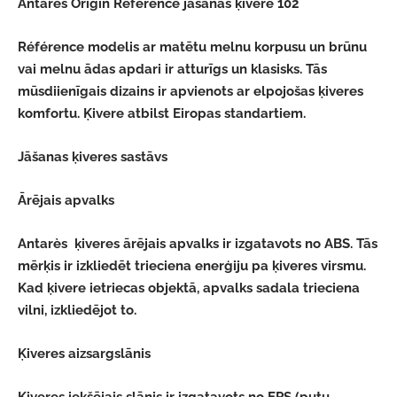
Antarès Origin Reference jāšanas ķivere 102
Référence modelis ar matētu melnu korpusu un brūnu
vai melnu ādas apdari ir atturīgs un klasisks. Tās
mūsdiienīgais dizains ir apvienots ar elpojošas ķiveres
komfortu. Ķivere atbilst Eiropas standartiem.
Jāšanas ķiveres sastāvs
Ārējais apvalks
Antarès ķiveres ārējais apvalks ir izgatavots no ABS. Tās
mērķis ir izkliedēt trieciena enerģiju pa ķiveres virsmu.
Kad ķivere ietriecas objektā, apvalks sadala trieciena
vilni, izkliedējot to.
Ķiveres aizsargslānis